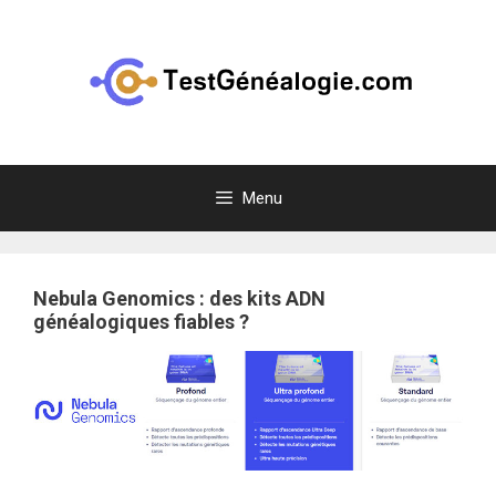
Aller
au
contenu
Menu
Nebula Genomics : des kits ADN
généalogiques fiables ?